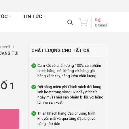
TÓC
TIN TỨC
0
₫
0
items
rseell
CHẤT LƯỢNG CHO TẤT CẢ
DẠNG TÚI
Cam kết về chất lượng
100% sản phẩm
chính hãng, nói không với hàng giả,
hàng xách tay, hàng kém chất lượng
Ố 1
Đổi hàng miễn phí
Chính sách đổi hàng
linh hoạt trong vòng 07 ngày (tính từ
ngày mua) nếu sản phẩm bị lỗi, vỡ, hỏng
từ nhà sản xuất
Tri ân khách hàng
Các chương trình
khuyến mãi và quà tặng đặc biệt vô
cùng hấp dẫn