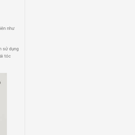
iên như
n sử dụng
ái tóc