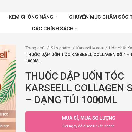
KEM CHỐNG NẮNG
CHUYÊN MỤC CHĂM SÓC 
CÁC CHÍNH SÁCH
Trang chủ
Sản phẩm
Karseell Maca
Hóa chất Ka
THUỐC DẬP UỐN TÓC KARSEELL COLLAGEN SỐ 1 – 
1000ML
THUỐC DẬP UỐN TÓC
KARSEELL COLLAGEN S
– DẠNG TÚI 1000ML
MUA SỈ, MUA SỐ LƯỢNG
Gọi ngay để được tư vấn nhanh