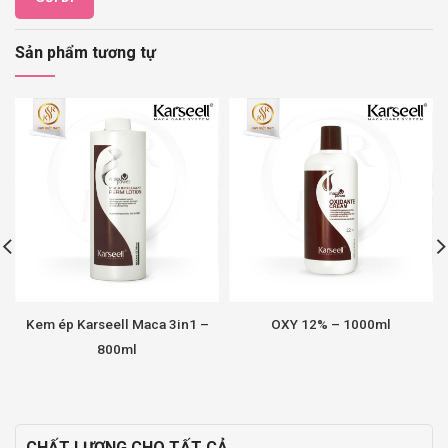
Sản phẩm tương tự
Kem ép Karseell Maca 3in1 –
OXY 12% – 1000ml
800ml
CHẤT LƯỢNG CHO TẤT CẢ