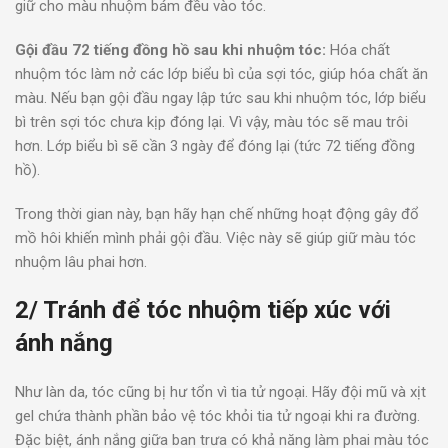
giữ cho màu nhuộm bám đều vào tóc.
Gội đầu 72 tiếng đồng hồ sau khi nhuộm tóc:
Hóa chất
nhuộm tóc làm nở các lớp biểu bì của sợi tóc, giúp hóa chất ăn
màu. Nếu bạn gội đầu ngay lập tức sau khi nhuộm tóc, lớp biểu
bì trên sợi tóc chưa kịp đóng lại. Vì vậy, màu tóc sẽ mau trôi
hơn. Lớp biểu bì sẽ cần 3 ngày để đóng lại (tức 72 tiếng đồng
hồ).
Trong thời gian này, bạn hãy hạn chế những hoạt động gây đổ
mồ hôi khiến mình phải gội đầu. Việc này sẽ giúp giữ màu tóc
nhuộm lâu phai hơn.
2/ Tránh để tóc nhuộm tiếp xúc với
ánh nắng
Như làn da, tóc cũng bị hư tổn vì tia tử ngoại. Hãy đội mũ và xịt
gel chứa thành phần bảo vệ tóc khỏi tia tử ngoại khi ra đường.
Đặc biệt, ánh nắng giữa ban trưa có khả năng làm phai màu tóc