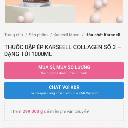
Trang chủ
Sản phẩm
Karseell Maca
Hóa chất Karseell
THUỐC DẬP ÉP KARSEELL COLLAGEN SỐ 3 –
DẠNG TÚI 1000ML
MUA SỈ, MUA SỐ LƯỢNG
Gọi ngay để được tư vấn nhanh
CHAT VỚI K&R
Trò chuyện cùng tư vấn viên của K&R Việt Nam
Thêm
299.000
₫
để miễn phí vận chuyển!