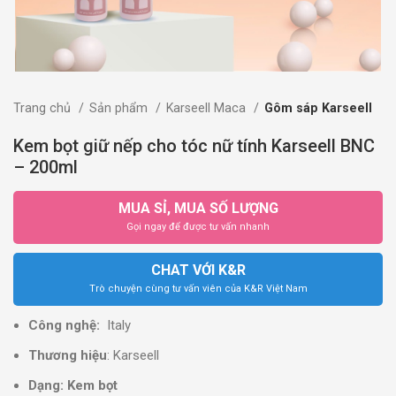
Trang chủ
Sản phẩm
Karseell Maca
Gôm sáp Karseell
Kem bọt giữ nếp cho tóc nữ tính Karseell BNC
– 200ml
MUA SỈ, MUA SỐ LƯỢNG
Gọi ngay để được tư vấn nhanh
CHAT VỚI K&R
Trò chuyện cùng tư vấn viên của K&R Việt Nam
Công nghệ:
Italy
Thương hiệu
: Karseell
Dạng: Kem bọt