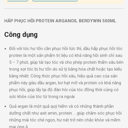
HẤP PHỤC HỒI PROTEIN ARGANOIL BERDYWIN 500ML
Công dụng
Đối với tóc hư tổn cần phục hồi tức thì, dầu hấp phục hồi tóc
protein là một sản phẩm trị liệu có khả năng hồi sinh chỉ sau
5 – 7 phút, giúp tái tạo tóc và cho phép protein thấm sâu bên
trong sợi tóc bị hư tổn do xử lý bằng hóa chất hoặc tạo kiểu
bằng nhiệt. Công thức phục hồi sâu, hiệu quả cao của sản
phẩm này giàu dầu argan, bơ hạt mỡ và protein có khả năng
phục hồi, giúp lấy lại độ đàn hòi của tóc đồng thời củng có
sức khỏe của tóc từ trong ra ngoài.
Quả argan là một quả quý hiếm và có những thành phần
dưỡng chất như axit amin, protein … giúp chăm sóc phục hồi
những mái tóc chẻ ngọn, hư nát trở nên chắc khỏe và mềm
mại óng ả.