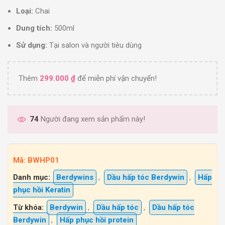
Loại:
Chai
Dung tích:
500ml
Sử dụng:
Tại salon và người tiêu dùng
Thêm
299.000
₫
để miễn phí vận chuyển!
74
Người đang xem sản phẩm này!
Mã:
BWHP01
Danh mục:
Berdywins
,
Dầu hấp tóc Berdywin
,
Hấp
phục hồi Keratin
Từ khóa:
Berdywin
,
Dầu hấp tóc
,
Dầu hấp tóc
Berdywin
,
Hấp phục hồi protein