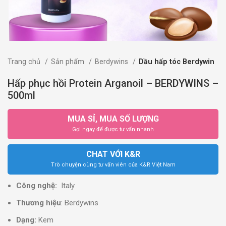
Trang chủ
Sản phẩm
Berdywins
Dầu hấp tóc Berdywin
Hấp phục hồi Protein Arganoil – BERDYWINS –
500ml
MUA SỈ, MUA SỐ LƯỢNG
Gọi ngay để được tư vấn nhanh
CHAT VỚI K&R
Trò chuyện cùng tư vấn viên của K&R Việt Nam
Công nghệ:
Italy
Thương hiệu
: Berdywins
Dạng:
Kem