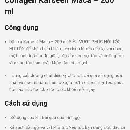
Collagen Karseell Maca – 200
ml
Công dụng
Dầu xả Karseell Maca – 200 ml SIÊU MƯỢT PHỤC HỒI TÓC
HƯ TỔN để khép biểu bì làm cho biểu bì xếp nếp lại với nhau
một cách tuần tự để giữ lại độ ẩm cho sợi tóc và dưỡng tóc
làm cho tóc bạn chắc khỏe đàn hồi mạnh.
Cung cấp dưỡng chất diệu kỳ cho tóc đã qua sử dụng hóa
chất và màu nhuộm, Làm bóng mượt và mềm mại tóc, phục
hồi cấu trúc tóc cho tóc chắc khoẻ mỗi ngày.
Cách sử dụng
Sử dụng sau khi trải qua quá trình gội.
Xả sạch dầu gội và vắt khô tóc.Nếu tóc bạn đang ướt, dầu xả