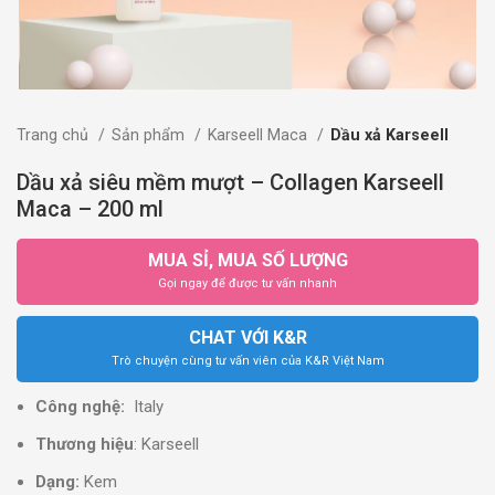
Trang chủ
Sản phẩm
Karseell Maca
Dầu xả Karseell
Dầu xả siêu mềm mượt – Collagen Karseell
Maca – 200 ml
MUA SỈ, MUA SỐ LƯỢNG
Gọi ngay để được tư vấn nhanh
CHAT VỚI K&R
Trò chuyện cùng tư vấn viên của K&R Việt Nam
Công nghệ:
Italy
Thương hiệu
: Karseell
Dạng:
Kem