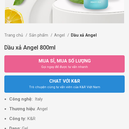
Trang chủ
Sản phẩm
Angel
Dầu xả Angel
Dầu xả Angel 800ml
MUA SỈ, MUA SỐ LƯỢNG
Gọi ngay để được tư vấn nhanh
CHAT VỚI K&R
Trò chuyện cùng tư vấn viên của K&R Việt Nam
Công nghệ:
Italy
Thương hiệu
: Angel
Công ty:
K&R
Dạng:
Gel