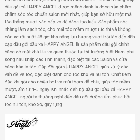
dầu gội xả HAPPY ANGEL được mệnh danh là dòng sản phẩm
chăm sóc tóc chuẩn salon mới nhất, giúp bạn sở hữu một mái
tóc thẳng mượt, vào nếp và dễ dàng tạo kiểu. Sản phẩm nhẹ
nhàng làm sạch tóc, cho mái tóc mềm mượt tức thì và không
còn xơ rối suốt 48 giờ khả năng lưu hương vượt trội lên đến 48h
cặp dầu gội dầu xả HAPPY ANGEL là sản phẩm dầu gội chính
hãng có mặt khá lâu và quen thuộc tại thị trường Việt Nam, phủ
sóng hầu khắp các tỉnh thành, đặc biệt tại các Salon và cửa
hàng bán lẻ tóc. Cặp đôi gội xả HAPPY ANGEL giúp xử lý các
vấn đề về tóc, đặc biệt dành cho tóc khô và hư tổn. Chất kem
đặc khi gội cho nhiều bọt và mùi thơm dễ chịu, giúp tóc mềm
mượt, ẩm từ 4-5 ngày. Khi nhắc đến bộ dầu gội dầu xả HAPPY
ANGEL người ta thường nghĩ đến dầu gội dưỡng ẩm, phục hồi
tóc hư tổn, khô xơ, gãy rụng