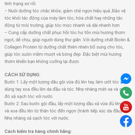
tình trạng xơ rối
– Nuôi dưỡng tóc chắc khỏe, giảm chẻ ngọn hiệu quả ,Bảo vệ
tóc khỏi tác động của máy làm tóc, hóa chất hay những tác
động từ môi trường, giúp tóc mọc nhanh và dài nhanh hơn
– Cung cấp dưỡng chất phục hồi tóc hư tổn mùi hương thơm
ngọt, dễ chịu, giúp người dùng thư giãn .Với dưỡng chất Biotin &
Collagen Protein từ dưỡng chất thiên nhiên bổ sung cho tóc,
giúp tóc suôn mềm mượt và bóng đẹp .Đặc biệt mùi hương
thơm khiến bạn không cưỡng lại được
CÁCH SỬ DỤNG:
Bước 1: Lấy một lượng dầu gội vừa đủ lên tay, làm ướt tóc và
dùng tay xoa đều lên da đầu và tóc. Nhẹ nhàng mát-xa và sau
đó xả sạch tóc với nước
Bước 2: Sau bước gội đầu, lấy một lượng dầu xả vừa đủ lên tay
và xoa đều lên từ thân tóc đến ngọn (tránh tiếp xúc da đầu).
Nhẹ nhàng xả sạch tóc với nước.
Cách kiểm tra hàng chính hãng: