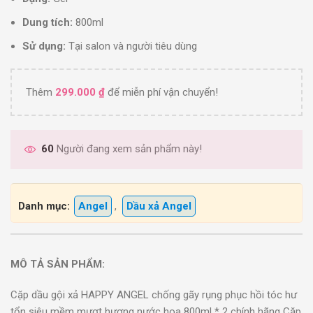
Dung tích:
800ml
Sử dụng:
Tại salon và người tiêu dùng
Thêm
299.000
₫
để miễn phí vận chuyển!
60
Người đang xem sản phẩm này!
Danh mục:
Angel
,
Dầu xả Angel
MÔ TẢ SẢN PHẨM:
Cặp dầu gội xả HAPPY ANGEL chống gãy rụng phục hồi tóc hư
tổn siêu mềm mượt hương nước hoa 800ml * 2 chính hãng Cặp