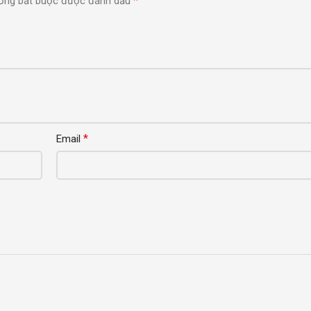
*
ờng bắt buộc được đánh dấu
*
Email