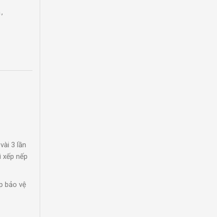
a
,
vài 3 lần
ì xếp nếp
p bảo vệ