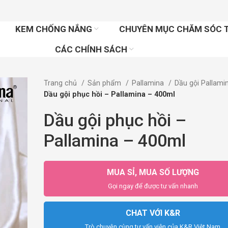
KEM CHỐNG NẮNG
CHUYÊN MỤC CHĂM SÓC 
CÁC CHÍNH SÁCH
Trang chủ
Sản phẩm
Pallamina
Dầu gội Pallam
Dầu gội phục hồi – Pallamina – 400ml
Dầu gội phục hồi –
Pallamina – 400ml
MUA SỈ, MUA SỐ LƯỢNG
Gọi ngay để được tư vấn nhanh
CHAT VỚI K&R
Trò chuyện cùng tư vấn viên của K&R Việt Nam