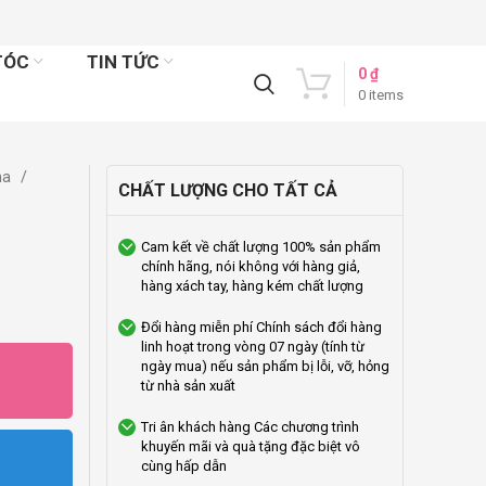
TÓC
TIN TỨC
0
₫
0
items
ina
CHẤT LƯỢNG CHO TẤT CẢ
Cam kết về chất lượng
100% sản phẩm
chính hãng, nói không với hàng giả,
hàng xách tay, hàng kém chất lượng
Đổi hàng miễn phí
Chính sách đổi hàng
linh hoạt trong vòng 07 ngày (tính từ
ngày mua) nếu sản phẩm bị lỗi, vỡ, hỏng
từ nhà sản xuất
Tri ân khách hàng
Các chương trình
khuyến mãi và quà tặng đặc biệt vô
cùng hấp dẫn