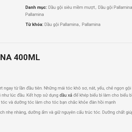
Danh mục:
Dầu gội siêu mềm mượt
,
Dầu gội Pallamin
Pallamina
Từ khóa:
Dầu gội Pallamina
,
Pallamina
INA 400ML
gay từ lần đầu tiên. Những mái tóc khô sơ, nát, yếu, chẻ ngọn gội 
i như lúc đầu. Kết hợp sử dụng
dầu xả
để khép biểu bì làm cho biểu b
ợi tóc và dưỡng tóc làm cho tóc bạn chắc khỏe đàn hồi mạnh
ch nhẹ nhàng, dưỡng ẩm và giữ nguyên cấu trúc tóc. Dưỡng chất giú