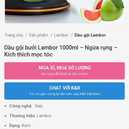
Trang chủ
Sản phẩm
Lambor
Dầu gội Lambor
Dầu gội bưởi Lambor 1000ml – Ngừa rụng –
Kích thích mọc tóc
MUA SỈ, MUA SỐ LƯỢNG
Gọi ngay để được tư vấn nhanh
CHAT VỚI K&R
Trò chuyện cùng tư vấn viên của K&R Việt Nam
Công nghệ:
Italy
Thương hiệu
: Lambor
Dạng:
Kem