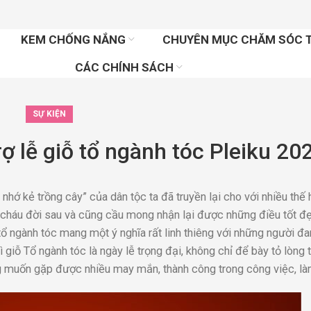
KEM CHỐNG NẮNG
CHUYÊN MỤC CHĂM SÓC 
CÁC CHÍNH SÁCH
SỰ KIỆN
rợ lễ giỗ tổ ngành tóc Pleiku 20
hớ kẻ trồng cây” của dân tộc ta đã truyền lại cho với nhiều thế
 cháu đời sau và cũng cầu mong nhận lại được những điều tốt đ
tổ ngành tóc mang một ý nghĩa rất linh thiêng với những người đ
giỗ Tổ ngành tóc là ngày lễ trọng đại, không chỉ để bày tỏ lòng 
ng muốn gặp được nhiều may mắn, thành công trong công việc, là