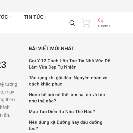
TÓC
TIN TỨC
0
₫
0
items
BÀI VIẾT MỚI NHẤT
Gợi Ý 12 Cách Uốn Tóc Tại Nhà Vừa Dễ
23
Làm Vừa Đẹp Tự Nhiên
Tóc rụng khi gội đầu: Nguyên nhân và
 hệ tưởng
cách khắc phục
ẹp, may
Nước bể bơi có thể làm hại da và tóc
ang theo
như thế nào?
thành
Mọc Tóc Diễn Ra Như Thế Nào?
m ăn.
Nên dùng xịt Dưỡng hay dầu dưỡng
tóc?