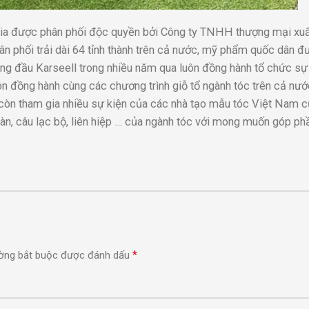
talia được phân phối độc quyền bởi Công ty TNHH thượng mại xu
n phối trải dài 64 tỉnh thành trên cả nước, mỹ phẩm quốc dân đ
àng đầu Karseell trong nhiều năm qua luôn đồng hành tổ chức sự
n đồng hành cùng các chương trình giỗ tổ ngành tóc trên cả nướ
òn tham gia nhiều sự kiện của các nhà tạo mẫu tóc Việt Nam 
àn, câu lạc bộ, liên hiệp … của ngành tóc với mong muốn góp ph
*
ờng bắt buộc được đánh dấu