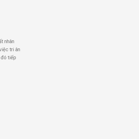
ất nhân
iệc tri ân
 đó tiếp