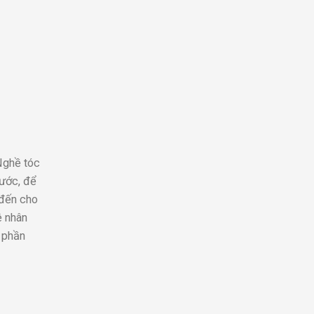
Nghề tóc
rước, để
 đến cho
ệ nhân
p phần