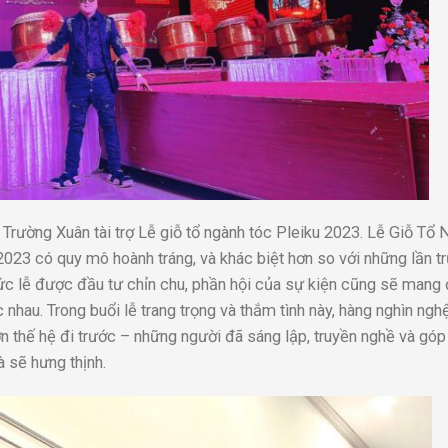
rường Xuân tài trợ Lễ giỗ tổ ngành tóc Pleiku 2023. Lễ Giỗ Tổ 
3 có quy mô hoành tráng, và khác biệt hơn so với những lần t
thức lễ được đầu tư chỉn chu, phần hội của sự kiện cũng sẽ mang
hau. Trong buổi lễ trang trọng và thắm tình này, hàng nghìn ngh
n thế hệ đi trước – những người đã sáng lập, truyền nghề và gó
à sẽ hưng thịnh.