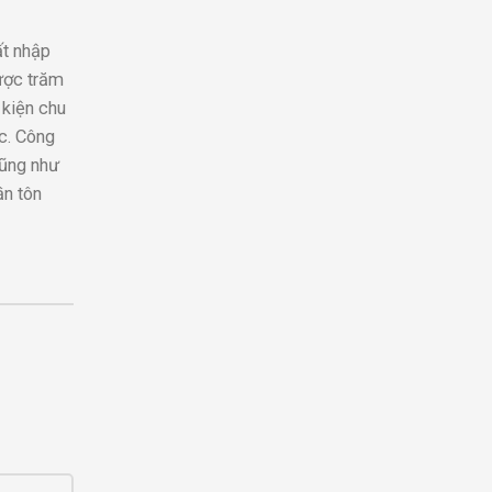
ất nhập
ược trăm
 kiện chu
c. Công
cũng như
ần tôn