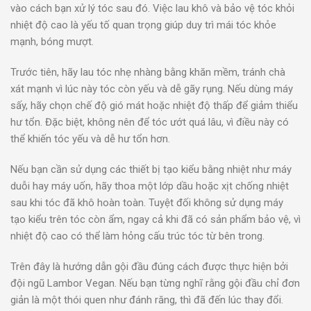
vào cách bạn xử lý tóc sau đó. Việc lau khô và bảo vệ tóc khỏi
nhiệt độ cao là yếu tố quan trọng giúp duy trì mái tóc khỏe
mạnh, bóng mượt.
Trước tiên, hãy lau tóc nhẹ nhàng bằng khăn mềm, tránh chà
xát mạnh vì lúc này tóc còn yếu và dễ gãy rụng. Nếu dùng máy
sấy, hãy chọn chế độ gió mát hoặc nhiệt độ thấp để giảm thiểu
hư tổn. Đặc biệt, không nên để tóc ướt quá lâu, vì điều này có
thể khiến tóc yếu và dễ hư tổn hơn.
Nếu bạn cần sử dụng các thiết bị tạo kiểu bằng nhiệt như máy
duỗi hay máy uốn, hãy thoa một lớp dầu hoặc xịt chống nhiệt
sau khi tóc đã khô hoàn toàn. Tuyệt đối không sử dụng máy
tạo kiểu trên tóc còn ẩm, ngay cả khi đã có sản phẩm bảo vệ, vì
nhiệt độ cao có thể làm hỏng cấu trúc tóc từ bên trong.
Trên đây là hướng dẫn gội đầu đúng cách được thực hiện bởi
đội ngũ Lambor Vegan. Nếu bạn từng nghĩ rằng gội đầu chỉ đơn
giản là một thói quen như đánh răng, thì đã đến lúc thay đổi.