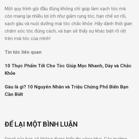
Một quy trình gội đầu đúng không chỉ giúp làm sạch tóc mà
còn mang lại nhiều lợi ích như giảm rụng tóc, hạn chế xơ rối,
sạch gàu và nuôi dưỡng mái tóc chắc khỏe. Hãy dành thời gian
chăm sóc tóc đúng cách, và bạn sẽ thấy sự khác biệt rõ rệt
trên mái tóc của mình!
Tin tức liên quan
10 Thực Phẩm Tốt Cho Tóc Giúp Mọc Nhanh, Dày và Chắc
Khỏe
Gàu là gì? 10 Nguyên Nhân và Triệu Chứng Phổ Biến Bạn
Cần Biết
ĐỂ LẠI MỘT BÌNH LUẬN
Email của bạn sẽ không được hiển thị công khai.
Các trường