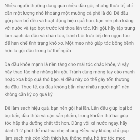
Nhiều người thường dùng quá nhiều dầu gội, nhưng thực tế, chỉ
cần một lượng nhỏ khoảng một muỗng cà phê là đủ. Để dầu
gội phân bố đều và hoạt động hiệu quả hơn, bạn nên pha loãng
với nước và tạo bọt trước khi thoa lên tóc. Khi gội, hãy tập trung
làm sạch da đầu và chân tóc, tránh bôi trực tiếp lên ngọn tóc
để hạn chế tình trạng khô xơ. Một mẹo nhỏ giúp tóc bồng bềnh
hơn là gội đầu trong tư thế ngửa.
Da đầu khỏe mạnh là nền tảng cho mái tóc chắc khỏe, vì vậy
hãy thao tác nhẹ nhàng khi gội. Tránh dùng móng tay cào mạnh
hoặc xoa bóp quá thô bạo, vì điều này có thể gây tổn thương
da đầu. Thực tế, da đầu không bẩn như nhiều người nghĩ, nên
không cần kỳ cọ quá kỹ.
Để làm sạch hiệu quả, bạn nên gội hai lần. Lần đầu giúp loại bỏ
bụi bẩn, dầu thừa và cặn sản phẩm, trong khi lần thứ hai giúp
tóc hấp thụ dưỡng chất tốt hơn. Đừng vội xả nước ngay, hãy
dành 1-2 phút để mát-xa nhẹ nhàng. Điều này không chỉ giúp
làm sạch mà còn kích thích lưu thông máu, hỗ trợ tóc mọc