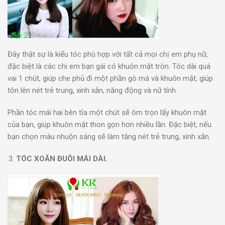
Đây thật sự là kiểu tóc phù hợp với tất cả mọi chị em phụ nữ,
đặc biệt là các chi em bạn gái có khuôn mặt tròn. Tóc dài quá
vai 1 chút, giúp che phủ đi một phần gò má và khuôn mặt, giúp
tôn lên nét trẻ trung, xinh xắn, năng động và nữ tính.
Phần tóc mái hai bên tỉa một chút sẽ ôm trọn lấy khuôn mặt
của bạn, giúp khuôn mặt thon gọn hơn nhiều lần. Đặc biệt, nếu
bạn chọn màu nhuộn sáng sẽ làm tăng nét trẻ trung, xinh xắn.
TÓC XOĂN ĐUÔI MÁI DÀI.