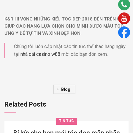
K&R HI VỌNG NHỮNG KIỂU TÓC ĐẸP 2018 BÊN TRÊN SẼ
GIÚP CÁC NÀNG LỰA CHỌN CHO MÌNH ĐƯỢC MẪU TÓC
ƯNG Ý ĐỂ TỰ TIN VÀ XINH ĐẸP HƠN.
Chúng tôi luôn cập nhật các tin tức thể thao hàng ngày
tại
nhà cái casino w88
mời các bạn đón xem.
Blog
Related Posts
TIN TỨC
Bí kíp cho bạn mái tóc đẹp mãn nhãn