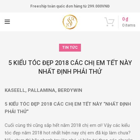
Freeship toàn quốc đơn hàng từ 299.000VNĐ
0
₫
0
items
TIN TỨC
5 KIỂU TÓC ĐẸP 2018 CÁC CHỊ EM TẾT NÀY
NHẤT ĐỊNH PHẢI THỬ
KASEELL
,
PALLAMINA
,
BERDYWIN
5 KIỂU TÓC ĐẸP 2018 CÁC CHỊ EM TẾT NÀY
“
NHẤT ĐỊNH
PHẢI THỬ
”
Cuối cùng thì cũng sắp hết năm 2018 chị em ơi! Vậy các kiểu
tóc đẹp năm 2018 hot nhất hiện nay chị em đã kịp làm chưa?