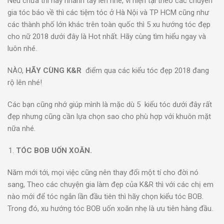
Nếu chưa thì hãy nhanh tay lên nhé, vì hiện tại theo các chuyên
gia tóc báo về thì các tiệm tóc ở Hà Nội và TP HCM cũng như
các thành phố lớn khác trên toàn quốc thì 5 xu hướng tóc đẹp
cho nữ 2018 dưới đây là Hot nhất. Hãy cùng tìm hiểu ngay và
luôn nhé.
NÀO,
HÃY CÙNG K&R
điểm qua các kiểu tóc đẹp 2018 đang
rộ lên nhé!
Các bạn cũng nhớ giúp mình là mặc dù 5 kiểu tóc dưới đây rất
đẹp nhưng cũng cần lựa chọn sao cho phù hợp với khuôn mặt
nữa nhé.
TÓC BOB UỐN XOĂN.
Năm mới tới, mọi việc cũng nên thay đổi một tí cho đời nó
sang, Theo các chuyện gia làm đẹp của K&R thì với các chị em
nào mới để tóc ngắn lần đầu tiên thì hãy chọn kiểu tóc BOB.
Trong đó, xu hướng tóc BOB uốn xoăn nhẹ là ưu tiên hàng đầu.