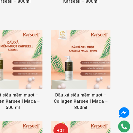
rseell – 800ml
Karseell – 800ml
ả siêu mềm mượt –
Dầu xả siêu mềm mượt –
en Karseell Maca –
Collagen Karseell Maca –
500 ml
800ml
HOT