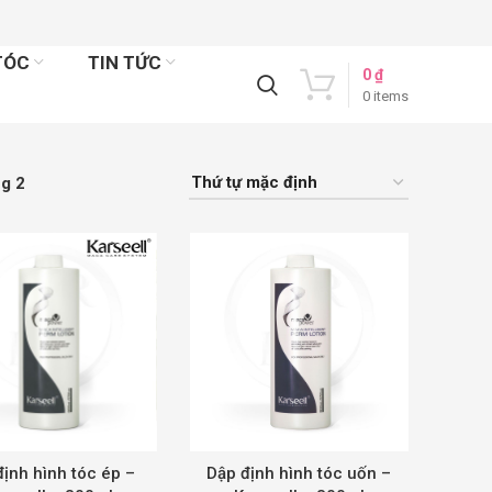
TÓC
TIN TỨC
0
₫
0
items
g 2
ịnh hình tóc ép –
Dập định hình tóc uốn –