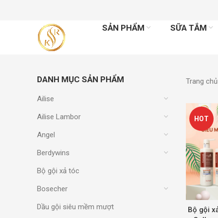
SẢN PHẨM
SỮA TẮM
DANH MỤC SẢN PHẨM
Trang ch
Ailise
Ailise Lambor
HOT
Angel
Berdywins
Bộ gội xả tóc
Bosecher
Dầu gội siêu mềm mượt
Bộ gội x