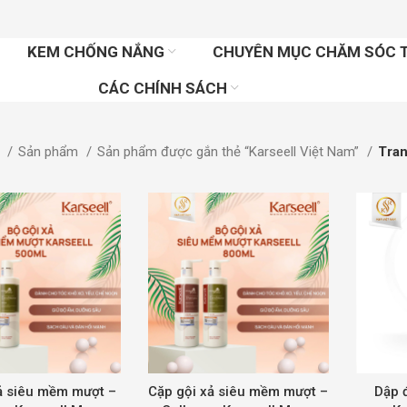
KEM CHỐNG NẮNG
CHUYÊN MỤC CHĂM SÓC 
CÁC CHÍNH SÁCH
ủ
Sản phẩm
Sản phẩm được gắn thẻ “Karseell Việt Nam”
Tran
ả siêu mềm mượt –
Cặp gội xả siêu mềm mượt –
Dập đ