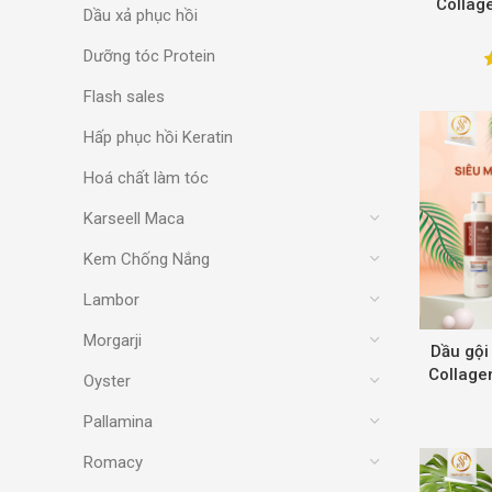
Collag
Dầu xả phục hồi
Dưỡng tóc Protein
Flash sales
Hấp phục hồi Keratin
Hoá chất làm tóc
Karseell Maca
Kem Chống Nắng
Lambor
Morgarji
Dầu gội
Collage
Oyster
Pallamina
Romacy