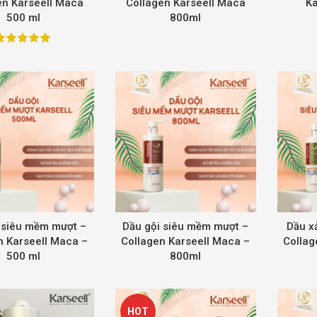
en Karseell Maca
Collagen Karseell Maca
Ka
500 ml
800ml
 siêu mềm mượt –
Dầu gội siêu mềm mượt –
Dầu x
n Karseell Maca –
Collagen Karseell Maca –
Collag
500 ml
800ml
HOT