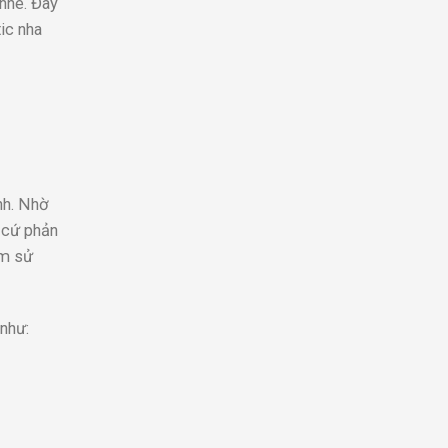
 nhé. Đây
ic nha
nh. Nhờ
t cứ phản
âm sử
như: