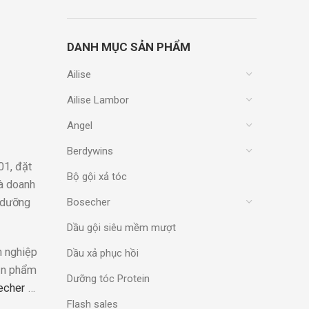
DANH MỤC SẢN PHẨM
Ailise
Ailise Lambor
Angel
Berdywins
01, đặt
Bộ gội xả tóc
là doanh
u dưỡng
Bosecher
Dầu gội siêu mềm mượt
h nghiệp
Dầu xả phục hồi
sản phẩm
Dưỡng tóc Protein
echer
…
Flash sales