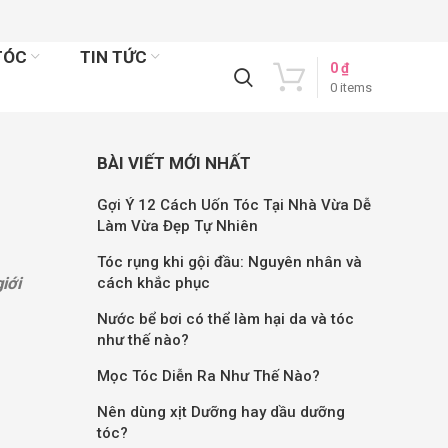
TÓC
TIN TỨC
0
₫
0
items
BÀI VIẾT MỚI NHẤT
Gợi Ý 12 Cách Uốn Tóc Tại Nhà Vừa Dễ
Làm Vừa Đẹp Tự Nhiên
Tóc rụng khi gội đầu: Nguyên nhân và
iới
cách khắc phục
Nước bể bơi có thể làm hại da và tóc
như thế nào?
Mọc Tóc Diễn Ra Như Thế Nào?
Nên dùng xịt Dưỡng hay dầu dưỡng
tóc?