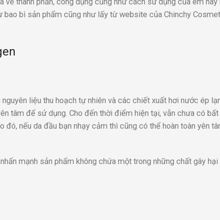
 qua về thành phần, công dụng cũng như cách sử dụng của em này
 từ bao bì sản phẩm cũng như lấy từ website của Chinchy Cosmet
gen
guyên liệu thu hoạch tự nhiên và các chiết xuất hơi nước ép lạ
yên tâm để sử dụng. Cho đến thời điểm hiện tại, vẫn chưa có bấ
o đó, nếu da đầu bạn nhạy cảm thì cũng có thể hoàn toàn yên t
n nhấn mạnh sản phẩm không chứa một trong những chất gây hại 