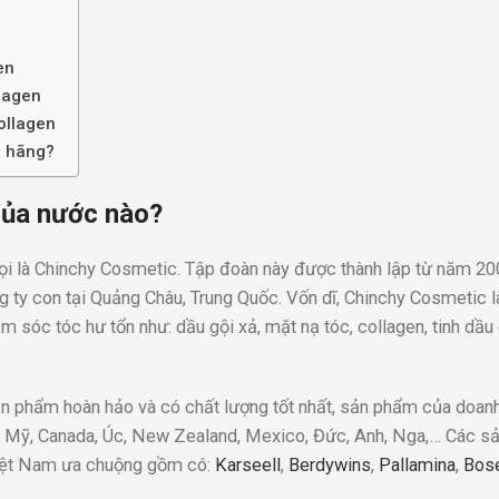
en
lagen
ollagen
h hãng?
của nước nào?
ọi là Chinchy Cosmetic. Tập đoàn này được thành lập từ năm 20
g ty con tại Quảng Châu, Trung Quốc. Vốn dĩ, Chinchy Cosmetic 
sóc tóc hư tổn như: dầu gội xả, mặt nạ tóc, collagen, tinh dầ
 phẩm hoàn hảo và có chất lượng tốt nhất, sản phẩm của doan
ó: Mỹ, Canada, Úc, New Zealand, Mexico, Đức, Anh, Nga,… Các 
iệt Nam ưa chuộng gồm có:
Karseell
,
Berdywins
,
Pallamina
,
Bos