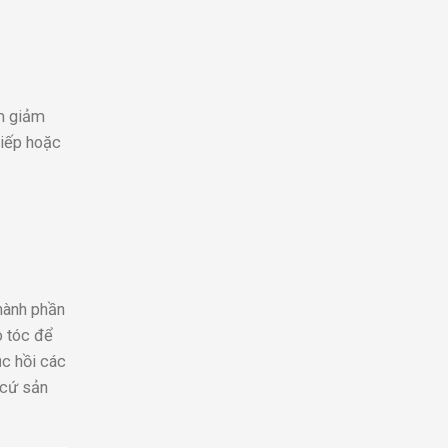
ằm giảm
tiếp hoặc
thành phần
o tóc để
ục hồi các
 cứ sản